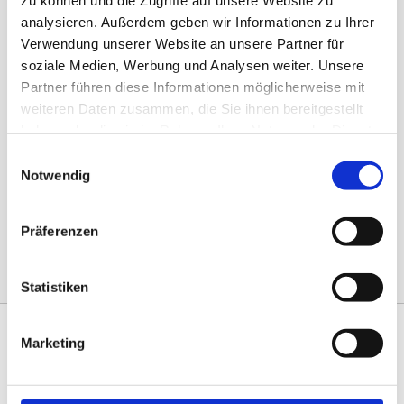
Nahverkehr (m/w/d)
analysieren. Außerdem geben wir Informationen zu Ihrer
Verwendung unserer Website an unsere Partner für
soziale Medien, Werbung und Analysen weiter. Unsere
Partner führen diese Informationen möglicherweise mit
weiteren Daten zusammen, die Sie ihnen bereitgestellt
WIR SIND FLEXIBEL UND BIETEN
haben oder die sie im Rahmen Ihrer Nutzung der Dienste
IN ALLEN BEREICHEN VOLLZEIT,
gesammelt haben.
Einwilligungsauswahl
HALBTAGS, ODER GERINGFÜGIG
Notwendig
BESCHÄFTIGT AN.
Präferenzen
Statistiken
Marketing
JETZT BEWERBEN
Zählen für Sie Freude an Ihrem Beruf, ein kollegiales