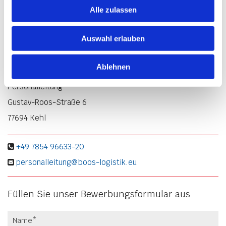
Miteinander zwischen Geschäftsleitung, Verwaltung und
Alle zulassen
Mitarbeitern, sowie ein respektvoller Umgang zu wichtigen
Bestandteilen eines Arbeitsverhältnisses, dann zögern Sie
Auswahl erlauben
nicht - kontaktieren Sie uns einfach unverbindlich unter:
Ablehnen
Boos GmbH
Personalleitung
Gustav-Roos-Straße 6
77694 Kehl
+49 7854 96633-20

personalleitung@boos-logistik.eu

Füllen Sie unser Bewerbungsformular aus