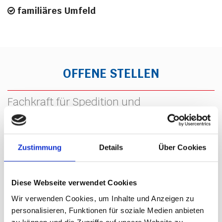
familiäres Umfeld

OFFENE STELLEN
Fachkraft für Spedition und
Logistikdienstleistungen(m/w/d) /
Disponent Nationaler Fernverkehr
Mitarbeiter für leichte Lagertätigkeiten 2-
Zustimmung
Details
Über Cookies
Schicht-Betrieb (m/w/d)
Fachkraft für Lagerlogistik(Schichtführer)
Diese Webseite verwendet Cookies
2-Schicht-Betrieb (m/w/d)
Wir verwenden Cookies, um Inhalte und Anzeigen zu
personalisieren, Funktionen für soziale Medien anbieten
Berufskraftfahrer/LKW-Fahrer im
zu können und die Zugriffe auf unsere Website zu